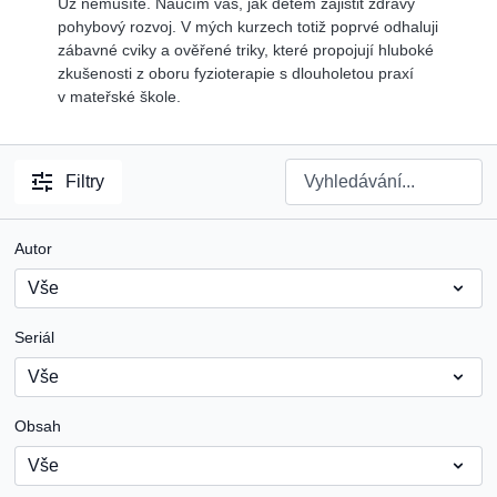
Už nemusíte. Naučím vás, jak dětem zajistit zdravý
pohybový rozvoj. V mých kurzech totiž poprvé odhaluji
zábavné cviky a ověřené triky, které propojují hluboké
zkušenosti z oboru fyzioterapie s dlouholetou praxí
v mateřské škole.
Filtry
Autor
Seriál
Obsah