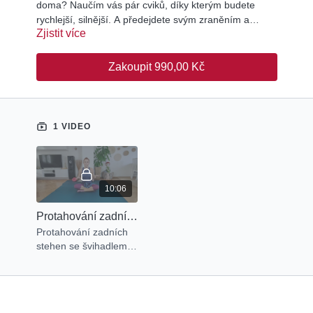
doma? Naučím vás pár cviků, díky kterým budete
rychlejší, silnější. A předejdete svým zraněním a
Zjistit více
nebudou vás bolet záda.
Zakoupit 990,00 Kč
1 VIDEO
10:06
Protahování zadních stehen se švihadlem pro florbal Black Angels 2010
Protahování zadních
stehen se švihadlem
pro florbal Black
Angels 2010