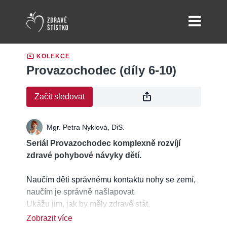
KOLEKCE
Provazochodec (díly 6-10)
Začít sledovat
Mgr. Petra Nyklová, DiS.
Seriál Provazochodec komplexně rozvíjí
zdravé pohybové návyky dětí.
Naučím děti správnému kontaktu nohy se zemí,
naučím je správně našlapovat.
Ukážu jim, jak by měly zdravě stát,
Předvedu jim, jak vypadá správná zdravá chůze.