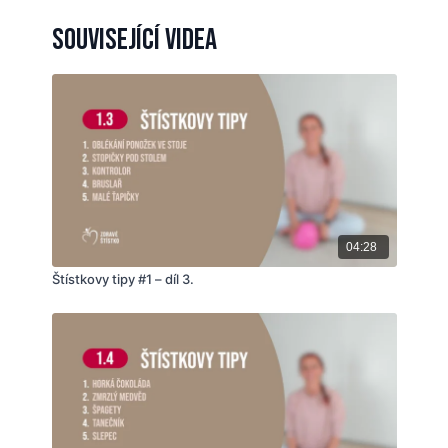
uvolnění bederní páteře, masáž vnitřních orgánů.
Související videa
💗 #activititesofdailyliving 🌞
04:28
Štístkovy tipy #1 – díl 3.