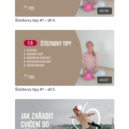
05:59
Štístkovy tipy #1 – díl 4.
04:07
Štístkovy tipy #1 – díl 5.