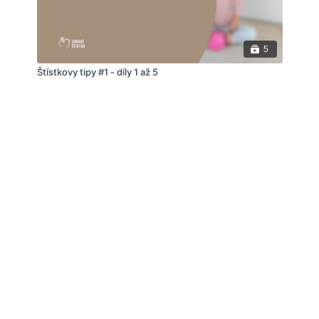
5
Štístkovy tipy #1 - díly 1 až 5