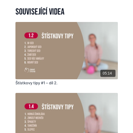
⭐
Bruslař
– pomáhá dětem, které chodí po špičkách,
Související videa
nebo si šlapou přes palec, rozvoj koordinace ruka-
noha, propojení mozkových hemisfér.
⭐
Malé ťapičky
– prevence vzniku ploché nohy,
aktivace hlubokého stabilizačního systému páteře,
rozvoj rovnováhy, správný sed a stoj.
💗 #activititesofdailyliving 🌞
05:14
Štístkovy tipy #1 – díl 2.