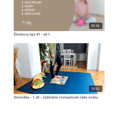
05:39
Štístkovy tipy #1 – díl 1.
26:53
Stonožka – 1. díl – Začínáme rozmazlovat naše nožky