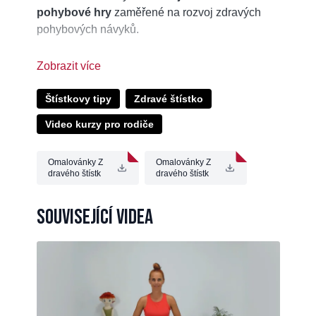
pohybové hry
zaměřené na rozvoj zdravých
pohybových návyků.
Stačí
pár minut denně
, vyberte si jen
několik
rituálů
, které si oblíbíte, abyste svým štístkům
zajistili budoucnost bez bolesti zad, svalů,
Štístkovy tipy
Zdravé štístko
kloubů, anebo šlach 🤸🎯
Video kurzy pro rodiče
💗 #activititesofdailyliving 🌞
Omalovánky Z
Omalovánky Z
dravého štístk
dravého štístk
a - Provazoch
a - Stonožka.p
odec.pdf
df
Související videa