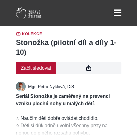
KOLEKCE
Stonožka (pilotní díl a díly 1-
10)
Začít sledovat
Mgr. Petra Nyklová, DiS.
Seriál Stonožka je zaměřený na prevenci
vzniku ploché nohy u malých dětí.
⭐ Naučím děti dobře ovládat chodidlo.
⭐ Děti si důkladně uvolní všechny prsty na
nohou do plného rozsahu pohybu.