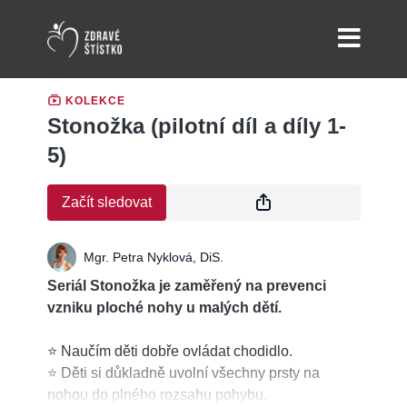
KOLEKCE
Stonožka (pilotní díl a díly 1-
5)
Začít sledovat
Mgr. Petra Nyklová, DiS.
Seriál Stonožka je zaměřený na prevenci
vzniku ploché nohy u malých dětí.
⭐ Naučím děti dobře ovládat chodidlo.
⭐ Děti si důkladně uvolní všechny prsty na
nohou do plného rozsahu pohybu.