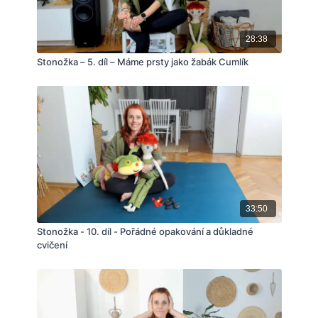
28:38
Stonožka – 5. díl – Máme prsty jako žabák Cumlík
33:50
Stonožka - 10. díl - Pořádné opakování a důkladné
cvičení